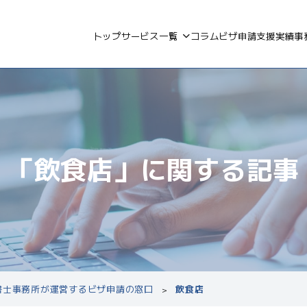
トップ
サービス一覧
コラム
ビザ申請支援実績
事
「飲食店」に
関する記事
政書士事務所が運営するビザ申請の窓口
飲食店
>