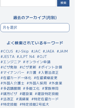
検索
過去のアーカイブ(月別)
よく検索されているキーワード
CCUS
J-Skip
JAC
JAEA
JAIM
JESTA
JLPT N4
OJT
エンジニア
オンライン申請
ビザ免除
ビザ更新
ポイント計算
マイナンバー
介護
入管法改正
在留カード一体化
在留資格変更
外国人介護士
外国人採用
外食業
多店舗展開
多能工化
家族帯同
就労ビザ
建設業
建設特定技能
法改正
清掃業
特定在留カード
特定技能
特定技能2号拡大