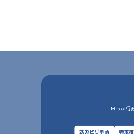
MIRA
就労ビザ申請
特定