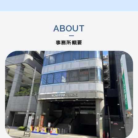
す。
子は帰化申請の要件が緩和される可能性
があります。それでも申請をしてから許
可がでるまでに１年はかかります。
ABOUT
事務所概要