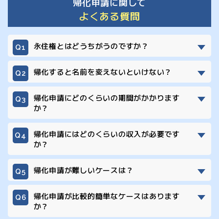
帰化申請に関して
よくある質問
永住権とはどうちがうのですか？
永住権は母国の国籍を維持したまま日本
に住むためのビザですが、帰化は日本国
帰化すると名前を変えないといけない？
日本のルールに従った名前を決める必要
籍を取得することです。日本国籍を取得
があります。漢字の使用制限があり、カ
すると選挙権を得たり、公務員として働
帰化申請にどのくらいの期間がかかります
か？
タカナは使用できます。
くことができるようになります。
帰化申請は手続きが複雑で面接もありま
すので、早くても１年はかかります。
帰化申請にはどのくらいの収入が必要です
か？
安定した生活ができていることが重要に
なり、はっきりとした金額の定めはあり
帰化申請が難しいケースは？
過去に犯罪歴がある場合、「素行が善良
ませんが年収300万ほどはが目安となり
である」という要件を満たさないおそれ
ます。
帰化申請が比較的簡単なケースはあります
か？
があり、帰化申請の承認が困難になりま
日本人の配偶者や日本に住所を持つ者の