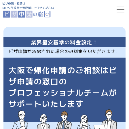
ビザ申請・相談は
MIRAI行政書士事務所にお任せください
トップ
業界最安基準の料金設定！
サービス一覧
ビザ申請が承認された場合のみ料金をいただきます。
就労ビザ申請
コラム
大阪で帰化申請のご相談はビ
特定技能ビザ申請
ビザ申請支援実績
ザ申請の窓口の
配偶者ビザ申請
事務所について
プロフェッショナルチームが
経営管理ビザ申請
サポートいたします
永住ビザ申請
0120-777-322
受付時間 9:00～20:00
帰化申請