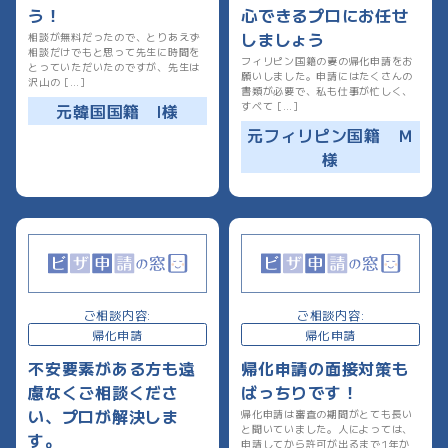
う！
心できるプロにお任せ
しましょう
相談が無料だったので、とりあえず
相談だけでもと思って先生に時間を
フィリピン国籍の妻の帰化申請をお
とっていただいたのですが、先生は
願いしました。申請にはたくさんの
沢山の […]
書類が必要で、私も仕事が忙しく、
すべて […]
元韓国国籍 I様
元フィリピン国籍 Ｍ
様
ご相談内容:
ご相談内容:
帰化申請
帰化申請
不安要素がある方も遠
帰化申請の面接対策も
慮なくご相談くださ
ばっちりです！
い、プロが解決しま
帰化申請は審査の期間がとても長い
と聞いていました。人によっては、
す。
申請してから許可が出るまで1年か