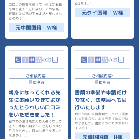
ら2年 […]
コロナの影響を受けて、何度か転職
を繰り返すことになり、その結果、
元タイ国籍 Ｗ様
経済的な状況が不安定だと見なされ
るので […]
元中国国籍 Ｗ様
ご相談内容:
ご相談内容:
帰化申請
帰化申請
親身になってくれる先
書類の準備や申請だけ
生にお願いできてよか
でなく、法務局へも同
ったとうれしい口コミ
行いたします
をいただきました！
提出の前に申請書類をしっかり確認
してもらえて、ミスを防げたので助
日本での生活もだんだん長くなって
かりました。書類についてのアドバ
きて、家族の将来のことをしっかり
イスだ […]
考えたときに、日本に帰化すること
を決め […]
元韓国国籍 H様