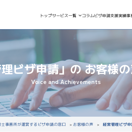
トップ
サービス一覧
コラム
ビザ申請支援実績
事
管理ビザ申請」の
お客様の
Voice and Achievements
政書士事務所が運営するビザ申請の窓口
お客様の声
経営管理ビザ申
>
>