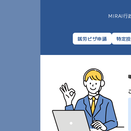
MIRA
就労ビザ申請
特定