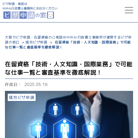
ビザ申請・相談は
MIRAI行政書士事務所にお任せください
トップ
大阪でビザ申請・在留資格のご相談はMIRAI行政書士事務所が運営するビザ申
請の窓口
就労ビザ申請
在留資格「技術・人文知識・国際業務」で可能
>
>
サービス一覧
な仕事一覧と審査基準を徹底解説！
就労ビザ申請
コラム
在留資格「技術・人文知識・国際業務」で可能
な仕事一覧と審査基準を徹底解説！
特定技能ビザ申請
ビザ申請支援実績
作成日：
2025.05.16
配偶者ビザ申請
事務所について
就労ビザ申請
経営管理ビザ申請
永住ビザ申請
0120-777-322
受付時間 9:00～20:00
帰化申請