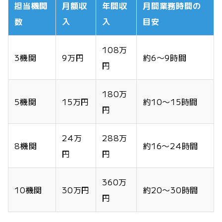
担当機関
月額収
年間収
月間業務時間の
数
入
入
目安
108万
3機関
9万円
約6〜9時間
円
180万
5機関
15万円
約10〜15時間
円
24万
288万
8機関
約16〜24時間
円
円
360万
10機関
30万円
約20〜30時間
円