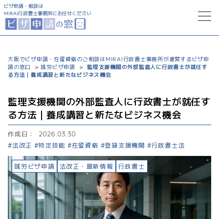
ビザ申請・相談は
MIRAI行政書士事務所にお任せください
トップ
大阪でビザ申請・在留資格のご相談はMIRAI行政書士事務所が運営するビザ申
請の窓口
就労ビザ申請
監理支援機関の外部監査人に行政書士が就任す
>
>
サービス一覧
る方法｜養成講習と新たなビジネス機会
就労ビザ申請
コラム
監理支援機関の外部監査人に行政書士が就任す
る方法｜養成講習と新たなビジネス機会
特定技能ビザ申請
ビザ申請支援実績
作成日：
2026.03.30
法改正
特定技能
在留資格
登録支援機関
行政書士法
配偶者ビザ申請
事務所について
就労ビザ申請
法改正・最新情報
行政書士
経営管理ビザ申請
永住ビザ申請
0120-777-322
受付時間 9:00～20:00
帰化申請