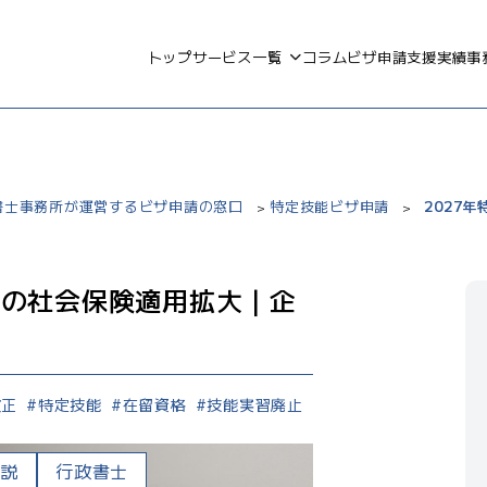
トップ
サービス一覧
コラム
ビザ申請支援実績
事
政書士事務所が運営するビザ申請の窓口
特定技能ビザ申請
2027
>
>
習の社会保険適用拡大｜企
改正
特定技能
在留資格
技能実習廃止
解説
行政書士