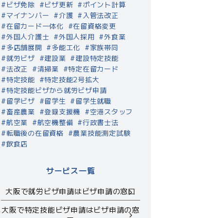
ビザ免除
ビザ更新
ポイント計算
マイナンバー
介護
入管法改正
在留カード一体化
在留資格変更
外国人介護士
外国人採用
外食業
多店舗展開
多能工化
家族帯同
就労ビザ
建設業
建設特定技能
法改正
清掃業
特定在留カード
特定技能
特定技能2号拡大
特定技能ビザから就労ビザ申請
留学ビザ
留学生
留学生就職
畜産農業
登録支援機
空港スタッフ
航空業
航空機整備
行政書士法
転職後の在留資格
農業技能測定試験
飲食店
サービス一覧
大阪で就労ビザ申請はビザ申請の窓口
大阪で特定技能ビザ申請はビザ申請の窓