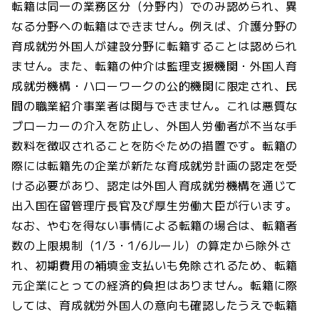
転籍は同一の業務区分（分野内）でのみ認められ、異
なる分野への転籍はできません。例えば、介護分野の
育成就労外国人が建設分野に転籍することは認められ
ません。また、転籍の仲介は監理支援機関・外国人育
成就労機構・ハローワークの公的機関に限定され、民
間の職業紹介事業者は関与できません。これは悪質な
ブローカーの介入を防止し、外国人労働者が不当な手
数料を徴収されることを防ぐための措置です。転籍の
際には転籍先の企業が新たな育成就労計画の認定を受
ける必要があり、認定は外国人育成就労機構を通じて
出入国在留管理庁長官及び厚生労働大臣が行います。
なお、やむを得ない事情による転籍の場合は、転籍者
数の上限規制（1/3・1/6ルール）の算定から除外さ
れ、初期費用の補填金支払いも免除されるため、転籍
元企業にとっての経済的負担はありません。転籍に際
しては、育成就労外国人の意向も確認したうえで転籍