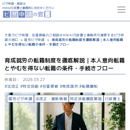
ビザ申請・相談は
MIRAI行政書士事務所にお任せください
トップ
大阪でビザ申請・在留資格のご相談はMIRAI行政書士事務所が運営するビザ申
請の窓口
就労ビザ申請
育成就労の転籍制度を徹底解説｜本人意向転籍
>
>
サービス一覧
とやむを得ない転籍の条件・手続きフロー
就労ビザ申請
コラム
育成就労の転籍制度を徹底解説｜本人意向転籍
とやむを得ない転籍の条件・手続きフロー
特定技能ビザ申請
ビザ申請支援実績
作成日：
2026.03.27
法改正
特定技能
在留資格
育成就労
転籍緩和
配偶者ビザ申請
事務所について
就労ビザ申請
法改正・最新情報
特定技能徹底解説
行政書士
経営管理ビザ申請
永住ビザ申請
0120-777-322
受付時間 9:00～20:00
帰化申請