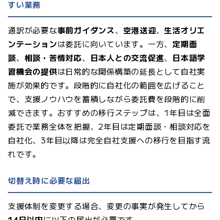
すい業務
通訳が必要な
事前ガイダンス
、
空港送迎
、
生活オリエ
ンテーション
は委託に向いています。一方、
定期面
談
、
相談・苦情対応
、
日本人との交流促進
、
日本語学
習機会の提供
は日常的な関係構築の延長として自社実
施が効果的です。段階的に自社化の範囲を広げること
で、支援ノウハウを蓄積しながら委託費を段階的に削
減できます。おすすめの移行ステップは、1年目は全面
委託で業務全体を把握、2年目は定期面談・相談対応を
自社化、3年目以降は完全自社支援への移行を目指す流
れです。
切替え時に必要な届出
支援体制を変更する場合、変更の事実が発生してから
14日以内
に以下の届出が必要です。