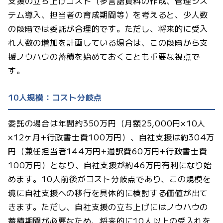
支援の立ち上げコスト（多言語資料の作成、管理シス
テム導入、担当者の育成期間等）を考えると、少人数
の段階では委託が合理的です。ただし、将来的に受入
れ人数の増加を計画している場合は、この段階から支
援ノウハウの蓄積を始めておくことも重要な視点で
す。
10人規模：コスト分岐点
委託の場合は年間約350万円（月額25,000円×10人
×12ヶ月+行政書士費100万円）、自社支援は約304万
円（兼任担当者144万円+通訳費60万円+行政書士費
100万円）となり、自社支援が約46万円有利になり始
めます。10人前後がコスト分岐点であり、この規模を
境に自社支援への移行を具体的に検討する価値が出て
きます。ただし、自社支援の立ち上げにはノウハウの
蓄積期間が必要なため、将来的に10人以上の受入れを