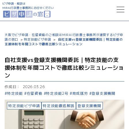
ビザ申請・相談は
MIRAI行政書士事務所にお任せください
トップ
大阪でビザ申請・在留資格のご相談はMIRAI行政書士事務所が運営するビザ申
請の窓口
特定技能ビザ申請
自社支援vs登録支援機関委託｜特定技能の
>
>
サービス一覧
支援体制を年間コストで徹底比較シミュレーション
就労ビザ申請
コラム
自社支援vs登録支援機関委託｜特定技能の支
援体制を年間コストで徹底比較シミュレーショ
特定技能ビザ申請
ビザ申請支援実績
ン
配偶者ビザ申請
作成日：
2026.03.26
事務所について
特定技能
在留資格
特定技能2号
育成就労
登録支援機関
経営管理ビザ申請
特定技能ビザ申請
特定技能徹底解説
登録支援機関
永住ビザ申請
0120-777-322
受付時間 9:00～20:00
帰化申請