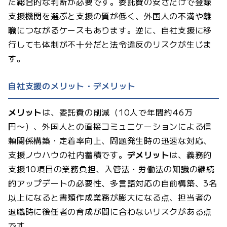
た総合的な判断が必要です。委託費の安さだけで登録
支援機関を選ぶと支援の質が低く、外国人の不満や離
職につながるケースもあります。逆に、自社支援に移
行しても体制が不十分だと法令違反のリスクが生じま
す。
自社支援のメリット・デメリット
メリット
は、委託費の削減（10人で年間約46万
円〜）、外国人との直接コミュニケーションによる信
頼関係構築・定着率向上、問題発生時の迅速な対応、
支援ノウハウの社内蓄積です。
デメリット
は、義務的
支援10項目の業務負担、入管法・労働法の知識の継続
的アップデートの必要性、多言語対応の自前構築、3名
以上になると書類作成業務が膨大になる点、担当者の
退職時に後任者の育成が間に合わないリスクがある点
です。