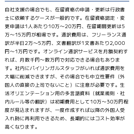
自社支援の場合でも、在留資格の申請・更新は行政書
士に依頼するケースが一般的です。在留資格認定・変
更申請は1人あたり10万〜20万円、在留期間更新は5
万〜15万円が相場です。通訳費用は、フリーランス通
訳が半日2万〜5万円、文書翻訳が1文書あたり2,000
円〜1万円です。オンライン通訳サービスを月額契約す
れば、月数千円〜数万円で対応できる場合もありま
す。社内にバイリンガルスタッフがいれば通訳費用を
大幅に削減できますが、その場合でも中立性要件（外
国人の直接の上司でないこと）に注意が必要です。生
活オリエンテーション用の多言語資料（就業規則・社
内ルール等の翻訳）は初期費用として10万〜30万円程
度が見込まれますが、一度作成すれば以降の外国人受
入れ時に再利用できるため、長期的にはコスト効率が
高くなります。