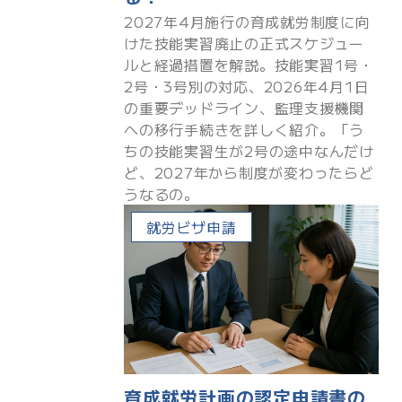
2027年4月施行の育成就労制度に向
けた技能実習廃止の正式スケジュー
ルと経過措置を解説。技能実習1号・
2号・3号別の対応、2026年4月1日
の重要デッドライン、監理支援機関
への移行手続きを詳しく紹介。「う
ちの技能実習生が2号の途中なんだけ
ど、2027年から制度が変わったらど
うなるの。
就労ビザ申請
育成就労計画の認定申請書の