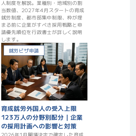
人制度を解説。業種別・地域別の割
当数値、2027年4月スタートの育成
就労制度、都市部集中制限、枠が埋
まる前に企業がすべき採用戦略と申
請優先順位を行政書士が詳しく説明
します。
就労ビザ申請
育成就労外国人の受入上限
123万人の分野別配分｜企業
の採用計画への影響と対策
2026年1月閣議決定で確定した育成