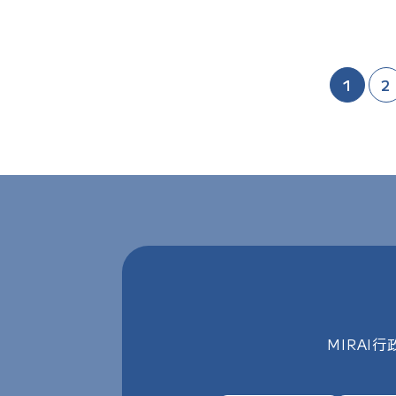
1
2
MIRA