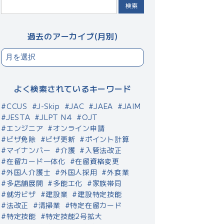
検索
過去のアーカイブ(月別)
よく検索されているキーワード
CCUS
J-Skip
JAC
JAEA
JAIM
JESTA
JLPT N4
OJT
エンジニア
オンライン申請
ビザ免除
ビザ更新
ポイント計算
マイナンバー
介護
入管法改正
在留カード一体化
在留資格変更
外国人介護士
外国人採用
外食業
多店舗展開
多能工化
家族帯同
就労ビザ
建設業
建設特定技能
法改正
清掃業
特定在留カード
特定技能
特定技能2号拡大