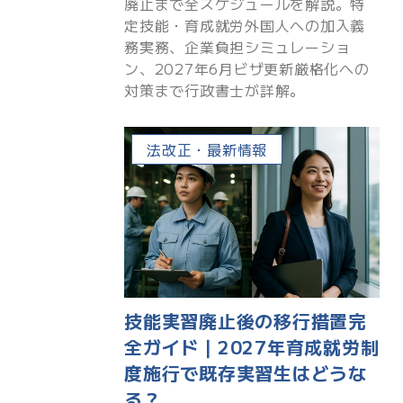
廃止まで全スケジュールを解説。特
定技能・育成就労外国人への加入義
務実務、企業負担シミュレーショ
ン、2027年6月ビザ更新厳格化への
対策まで行政書士が詳解。
法改正・最新情報
技能実習廃止後の移行措置完
全ガイド｜2027年育成就労制
度施行で既存実習生はどうな
る？