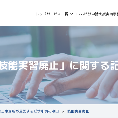
トップ
サービス一覧
コラム
ビザ申請支援実績
事
技能実習廃止」に
関する
政書士事務所が運営するビザ申請の窓口
技能実習廃止
>