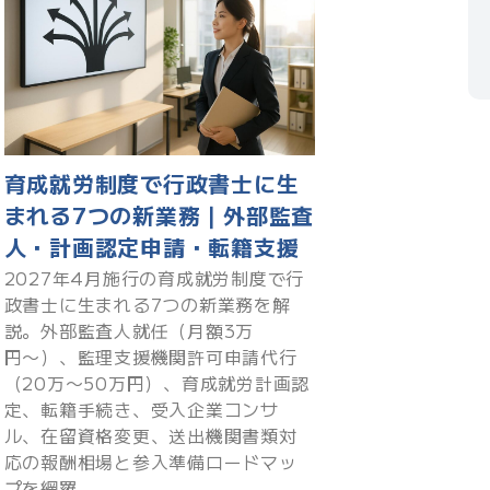
育成就労制度で行政書士に生
まれる7つの新業務｜外部監査
人・計画認定申請・転籍支援
2027年4月施行の育成就労制度で行
政書士に生まれる7つの新業務を解
説。外部監査人就任（月額3万
円〜）、監理支援機関許可申請代行
（20万〜50万円）、育成就労計画認
定、転籍手続き、受入企業コンサ
ル、在留資格変更、送出機関書類対
応の報酬相場と参入準備ロードマッ
プを網羅。