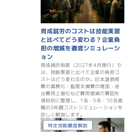
育成就労のコストは技能実習
と比べてどう変わる？企業負
担の増減を徹底シミュレーシ
ョン
育成就労制度（2027年4月施行）で
は、技能実習と比べて企業の負担コ
ストはどう変わるのか。日本語教育
費の義務化・監理支援費の増加・送
出費用上限化など費用増減の要因を
項目別に整理し、1名・5名・10名規
模の3年間コストシミュレーションを
詳しく解説します。
特定技能徹底解説